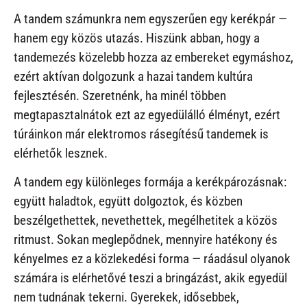
A tandem számunkra nem egyszerűen egy kerékpár —
hanem egy közös utazás. Hiszünk abban, hogy a
tandemezés közelebb hozza az embereket egymáshoz,
ezért aktívan dolgozunk a hazai tandem kultúra
fejlesztésén. Szeretnénk, ha minél többen
megtapasztalnátok ezt az egyedülálló élményt, ezért
túráinkon már elektromos rásegítésű tandemek is
elérhetők lesznek.
A tandem egy különleges formája a kerékpározásnak:
együtt haladtok, együtt dolgoztok, és közben
beszélgethettek, nevethettek, megélhetitek a közös
ritmust. Sokan meglepődnek, mennyire hatékony és
kényelmes ez a közlekedési forma — ráadásul olyanok
számára is elérhetővé teszi a bringázást, akik egyedül
nem tudnának tekerni. Gyerekek, idősebbek,