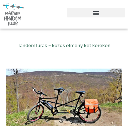
Aktuális Programok/Túrák
Bérelhető bringák
TandemTúrák – közös élmény két keréken